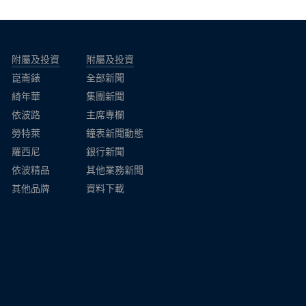
附屬及投資
附屬及投資
崑崙錶
全部新聞
綺年華
集團新聞
依波路
主席專欄
勞特萊
鐘表新聞動態
羅西尼
銀行新聞
依波精品
其他業務新聞
其他品牌
資料下載