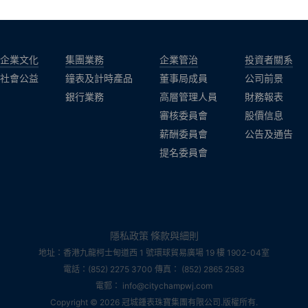
企業文化
集團業務
企業管治
投資者關系
社會公益
鐘表及計時產品
董事局成員
公司前景
銀行業務
高層管理人員
財務報表
審核委員會
股價信息
薪酬委員會
公告及通告
提名委員會
隱私政策
條款與細則
地址：香港九龍柯士甸道西 1 號環球貿易廣場 19 樓 1902-04室
電話：(852) 2275 3700 傳真： (852) 2865 2583
電郵： info@citychampwj.com
Copyright © 2026 冠城鍾表珠寶集團有限公司.版權所有.